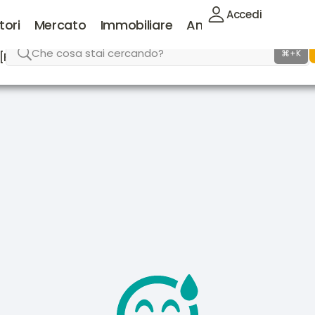
Accedi
tori
Mercato
Immobiliare
Animali
Lavoro
Che cosa stai cercando?
⌘+K
[FAQ]
Supporto