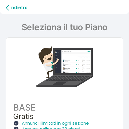
Indietro
Seleziona il tuo Piano
BASE
Gratis
Annunci illimitati in ogni sezione
Annunci online per 30 giorni