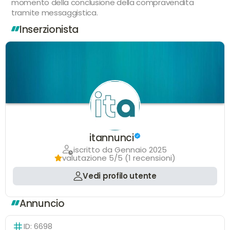
momento della conclusione della compravendita
tramite messaggistica.
Inserzionista
itannunci
iscritto da Gennaio 2025
valutazione 5/5 (1 recensioni)
Vedi profilo utente
Annuncio
ID: 6698