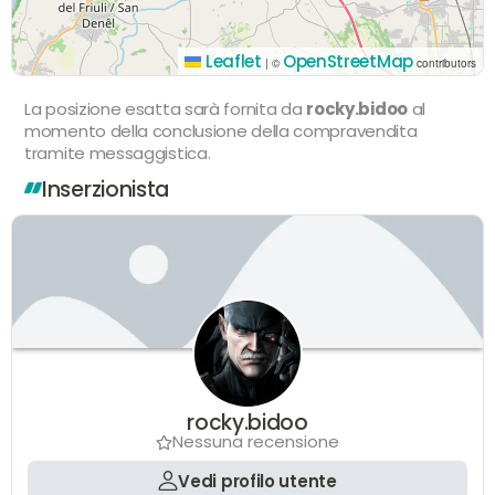
Leaflet
OpenStreetMap
|
©
contributors
La posizione esatta sarà fornita da
rocky.bidoo
al
momento della conclusione della compravendita
tramite messaggistica.
Inserzionista
rocky.bidoo
Nessuna recensione
Vedi profilo utente