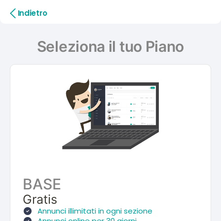
Indietro
Seleziona il tuo Piano
BASE
Gratis
Annunci illimitati in ogni sezione
Annunci online per 30 giorni