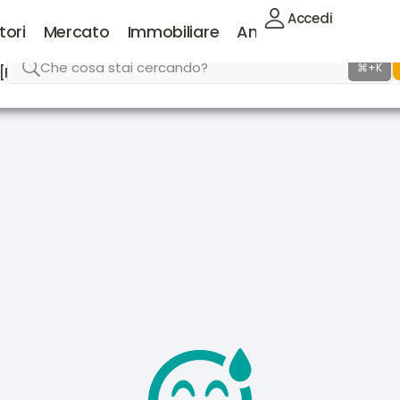
Accedi
tori
Mercato
Immobiliare
Animali
Lavoro
Che cosa stai cercando?
⌘+K
[FAQ]
Supporto