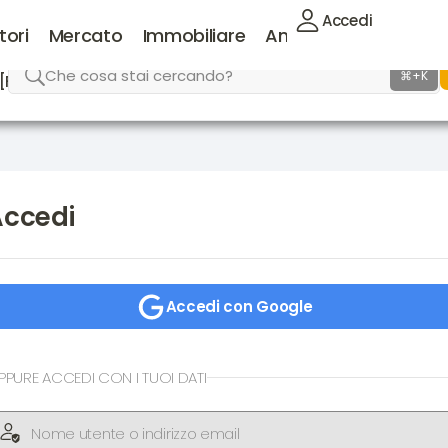
Accedi
tori
Mercato
Immobiliare
Animali
Lavoro
Che cosa stai cercando?
⌘+K
[FAQ]
Supporto
Accedi
Accedi con Google
PPURE ACCEDI CON I TUOI DATI